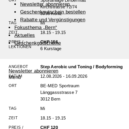
Sportanlage Lerbermatt
Newsletter abonnieren
Kirchstrasse 72/74
Geschenkgutschein bestellen
3098 Köniz
Rabatte und Vergünstigungen
Mi
Fokusthema „Bern“
18.15 - 19.15
Aktuelles
CHF 156
Geschenkgutscheine
6 Kurstage
Step Aerobic und Toning / Bodyforming
Newsletter abonnieren
12.08.2026 - 16.09.2026
Menü
BE-MED Sportraum
Länggassstrasse 7
3012 Bern
Mi
18.15 - 19.15
CHF 120