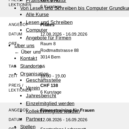
Praxiskurse Natur
6 Kurstage
Von Lesen und Schreiben bis Computer Grundku
Alle Kurse
Lesen und Schreiben
Pilates
Computer
12.08.2026 - 16.09.2026
Angebote für Firmen
Raum 8
Über uns
Rodtmattstrasse 88
← Über uns
3014 Bern
Kontakt
Standorte
Mi
Organisation
18.00 - 19.00
Geschäftsstelle
CHF 138
Verein
6 Kurstage
Jahresbericht
Einzelmitglied werden
Fitnesstraining für Frauen
Kollektivmitglied werden
Partner
12.08.2026 - 16.09.2026
Stellen