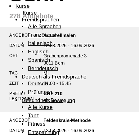
Kurse
← Kurse
278 Angebote
Fremdsprachen
Alle Sprachen
Französisch
Aquarellmalen
Italienisch
12.08.2026 - 16.09.2026
Englisch
Grabenpromenade 3
Spanisch
3011 Bern
Berndeutsch
Mi
Deutsch als Fremdsprache
14.00 - 15.45
Deutsch
Prüfungen
CHF 210
Gesundheit Bewegung
6 Kurstage
Alle Kurse
Tanz
Feldenkrais-Methode
Fitness
12.08.2026 - 16.09.2026
Entspannung