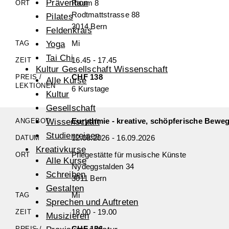
Prävention
Raum 8
Rodtmattstrasse 88
Pilates
3014 Bern
Feldenkrais
Mi
Yoga
Tai Chi
16.45 - 17.45
Kultur Gesellschaft Wissenschaft
CHF 138
Alle Kurse
6 Kurstage
Kultur
Gesellschaft
Eurythmie - kreative, schöpferische Bewe
Wissenschaft
Studienreisen
12.08.2026 - 16.09.2026
Kreativkurse
Pflegestätte für musische Künste
Alle Kurse
Nydeggstalden 34
Schreiben
3011 Bern
Gestalten
Mi
Sprechen und Auftreten
18.00 - 19.00
Musizieren
CHF 156