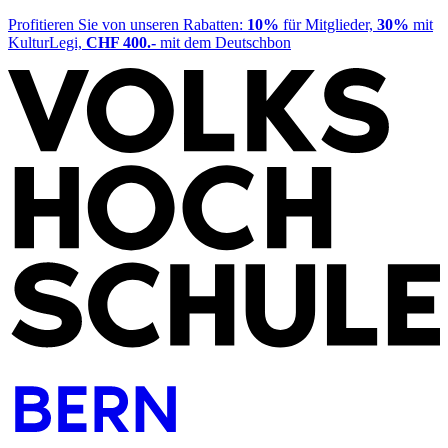
Profitieren Sie von unseren Rabatten:
10%
für Mitglieder,
30%
mit
KulturLegi,
CHF 400.-
mit dem Deutschbon