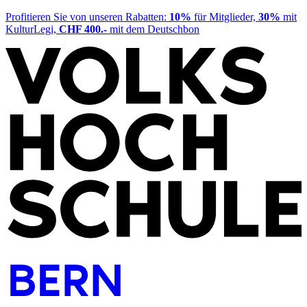
Profitieren Sie von unseren Rabatten:
10%
für Mitglieder,
30%
mit
KulturLegi,
CHF 400.-
mit dem Deutschbon