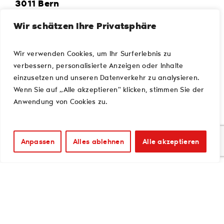
3011 Bern
Wir schätzen Ihre Privatsphäre
031 320 30 30
info@vhsbe.ch
Wir verwenden Cookies, um Ihr Surferlebnis zu
verbessern, personalisierte Anzeigen oder Inhalte
einzusetzen und unseren Datenverkehr zu analysieren.
Wenn Sie auf „Alle akzeptieren" klicken, stimmen Sie der
Anwendung von Cookies zu.
ÖFFNUNGSZEITEN
Anpassen
Alles ablehnen
Alle akzeptieren
Empfang Grabenpromenade:
Montag bis Freitag
09.00 – 17.00 Uhr