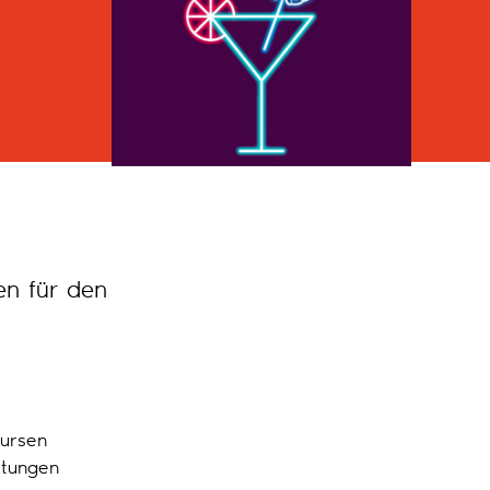
en für den
Kursen
itungen