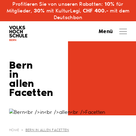
Profitieren Sie von unseren Rabatten:
10%
für
Mitglieder,
30%
mit KulturLegi,
CHF 400.-
mit dem
Deutschbon
Menü
Bern
in
allen
Facetten
HOME
>
BERN IN ALLEN FACETTEN