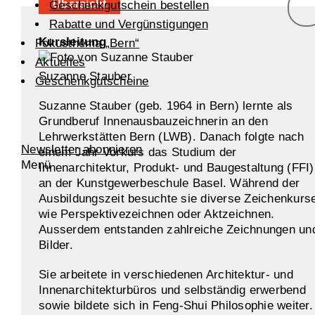
Übersicht
Geschenkgutschein bestellen
Rabatte und Vergünstigungen
Kursleitung
Fokusthema „Bern“
Aktuelles
Suzanne Stauber
Geschenkgutscheine
Suzanne Stauber (geb. 1964 in Bern) lernte als
Grundberuf Innenausbauzeichnerin an den
Lehrwerkstätten Bern (LWB). Danach folgte nach
Newsletter abonnieren
einem Jahr Vorkurs das Studium der
Menü
Innenarchitektur, Produkt- und Baugestaltung (FFI)
an der Kunstgewerbeschule Basel. Während der
Ausbildungszeit besuchte sie diverse Zeichenkurs
wie Perspektivezeichnen oder Aktzeichnen.
Ausserdem entstanden zahlreiche Zeichnungen un
Bilder.
Sie arbeitete in verschiedenen Architektur- und
Innenarchitekturbüros und selbständig erwerbend
sowie bildete sich in Feng-Shui Philosophie weiter.