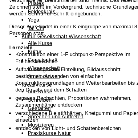
verschiedener Bleistifthärten sind Thema. Das lebend
Pilates
Zeichnen steht im Vordergrund, technische Grundlage
Feldenkrais
werden Schritt für Schritt eingebunden.
Yoga
Dieser Kurs findet in einer Kleingruppe von maximal 8
Tai Chi
Personen statt.
Kultur Gesellschaft Wissenschaft
Alle Kurse
Lernziele
Kultur
Konstruktion einer 1-Fluchtpunkt-Perspektive im
Gesellschaft
Freihandzeichnen
Wissenschaft
Aufbau der groben Einteilung, Bildausschnitt
bestimmen, Anwenden von einfachen
Studienreisen
Konstruktionsgrundlagen und Weiterbearbeiten bis 
Kreativkurse
den Details und dem Schatten
Alle Kurse
genaues Beobachten, Proportionen wahrnehmen,
Schreiben
Zusammenhänge entdecken
Gestalten
verschiedene Bleistifthärten, Knetgummi und Papie
Sprechen und Auftreten
einsetzen
Musizieren
entdecken von Licht- und Schattenbereichen
Praxiskurse Natur