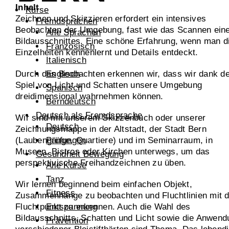
Inhalt
Kurse
Zeichnen und Skizzieren erfordert ein intensives
Fremdsprachen
Beobachten der Umgebung, fast wie das Scannen ein
Alle Sprachen
Bildausschnittes. Eine schöne Erfahrung, wenn man d
Französisch
Einzelheiten kennenlernt und Details entdeckt.
Italienisch
Durch das Beobachten erkennen wir, dass wir dank d
Englisch
Spiel von Licht und Schatten unsere Umgebung
Spanisch
dreidimensional wahrnehmen können.
Berndeutsch
Deutsch als Fremdsprache
Wir sind mit unserem Skizzenbuch oder unserer
Deutsch
Zeichnungsmappe in der Altstadt, der Stadt Bern
(Laubengänge, Quartiere) und im Seminarraum, in
Prüfungen
Museen, Bistros oder Kirchen unterwegs, um das
Gesundheit Bewegung
perspektivische Freihandzeichnen zu üben.
Alle Kurse
Tanz
Wir lernen beginnend beim einfachen Objekt,
Fitness
Zusammenhänge zu beobachten und Fluchtlinien mit 
Fluchtpunkt zu erkennen. Auch die Wahl des
Entspannung
Bildausschnitts, Schatten und Licht sowie die Anwend
Prävention