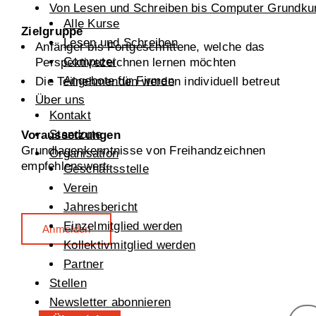
Von Lesen und Schreiben bis Computer Grundku
Alle Kurse
Zielgruppe
Lesen und Schreiben
Anfänger bis Fortgeschrittene, welche das
Computer
Perspektivezeichnen lernen möchten
Angebote für Firmen
Die Teilnehmenden werden individuell betreut
Über uns
Kontakt
Standorte
Voraussetzungen
Grundlagenkenntnisse von Freihandzeichnen
Organisation
empfehlenswert.
Geschäftsstelle
Verein
Jahresbericht
Einzelmitglied werden
Anmelden
Kollektivmitglied werden
Partner
Stellen
Newsletter abonnieren