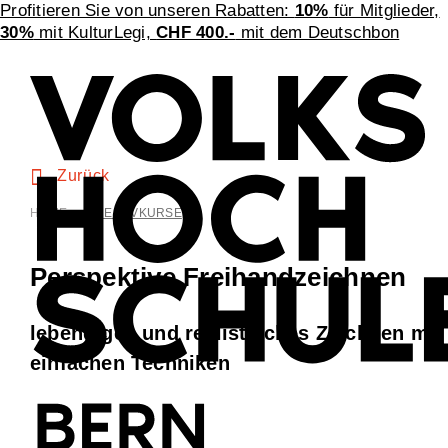
Profitieren Sie von unseren Rabatten:
10%
für Mitglieder,
30%
mit KulturLegi,
CHF 400.-
mit dem Deutschbon
Zurück
HOME
>
KREATIVKURSE
Perspektive Freihandzeichnen
lebendiges und realistisches Zeichnen mit
einfachen Techniken