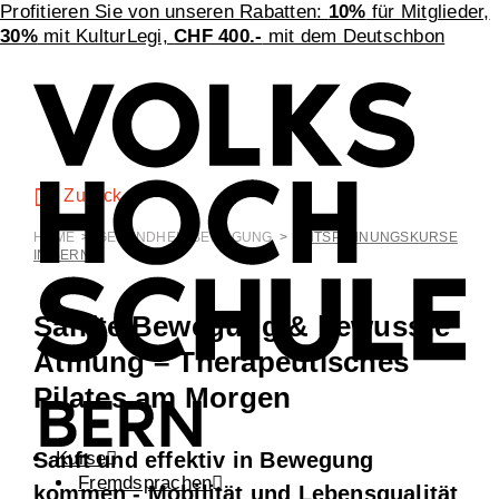
Profitieren Sie von unseren Rabatten:
10%
für Mitglieder,
30%
mit KulturLegi,
CHF 400.-
mit dem Deutschbon
Zurück
HOME
>
GESUNDHEIT BEWEGUNG
>
ENTSPANNUNGSKURSE
IN BERN
Sanfte Bewegung & bewusste
Atmung – Therapeutisches
Pilates am Morgen
Kurse
Sanft und effektiv in Bewegung
Fremdsprachen
kommen - Mobilität und Lebensqualität