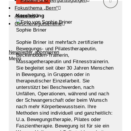
Rabatte und Vergünstigungen
Fokusthema „Bern“
Kursleitung
Aktuelles
Geschenkgutscheine
Sophie Briner
Sophie Briner ist mehrfach zertifizierte
Bewegungs- und Pilatestherapeutin,
Newsletter abonnieren
Beckenboden-Trainerin,
Menü
Massagetherapeutin und Fitnesstrainerin.
Sie begleitet seit über 30 Jahren Menschen
in Bewegung, in Gruppen oder in
therapeutischer Einzelarbeit. Sie
unterstützt bei Beschwerden, nach
Unfällen, Operationen, während und nach
der Schwangerschaft oder beim Wunsch
nach mehr Körperbewusstsein. Ihre
Methoden sind individuell und ganzheitlich:
U.a. Bewegungstherapie, Pilates oder
Faszientherapie. Bewegung ist für sie ein