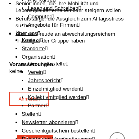
Senior:innen, die ihre Mobilität und
Lesen und Schreiben
Lebensqualität erhalten oder steigern wollen
Computer
Berufstätige, die Ausgleich zum Alltagsstress
Angebote für Firmen
suchen
Über uns
Alle, die Freude an abwechslungsreichem
Kontakt
Training in der Gruppe haben
Standorte
Organisation
Geschäftsstelle
Voraussetzungen
keine
Verein
Jahresbericht
Einzelmitglied werden
Kollektivmitglied werden
Anmelden
Partner
Stellen
Newsletter abonnieren
Geschenkgutschein bestellen
Übersicht