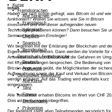
Kurse
Inhalt
Fremdsprachen
Haben Sie sich schon gefragt, was Bitcoin ist und wie
Alle Sprachen
funktioniert? Wollen Sie wissen, wie Sie in Bitcoin
Französisch
investieren und von dieser aufregenden neuen
Italienisch
Technologie profitieren können? Dann besuchen Sie u
Seminar für Bitcoin-Einsteiger!
Englisch
Spanisch
Wir beginnen mit der Erklärung der Blockchain und de
Berndeutsch
Eigenheiten von Bitcoin. Dann werden die Vorteile für 
Deutsch als Fremdsprache
Anwender:innen von Bitcoin und die Gefahren im Um
Deutsch
mit Kryptowährungen besprochen. Die Bedienung von
Bitcoin-Apps wird geübt, die Möglichkeiten der sicher
Prüfungen
Aufbewahrung sowie der Kauf und Verkauf von Bitcoin
Gesundheit Bewegung
werden erläutert. Auf das Trading wird ebenfalls kurz
Alle Kurse
eingegangen.
Tanz
Fitness
Alle Teilnehmer erhalten Bitcoins im Wert von CHF 20
Dies ist im Kursgeld inbegriffen.
Entspannung
Prävention
Der Referent steht allen Teilnehmenden persönlich für