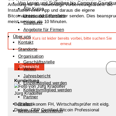
Von Lesen und Schreiben bis Computer Grundku
Anleitung für die notwendige Vorbereitungsarbeit: die
Alle Kurse
Installation einer App und daraus die eigene
Lesen und Schreiben
Bitcoinadresse dem Kursleiter senden. Dies beanspru
meist weniger als 10 Minuten.
Computer
Angebote für Firmen
Über uns
Dieser Kurs ist leider bereits vorbei, bitte suchen Sie
Kontakt
erneut
Standorte
Organisation
Geschäftsstelle
Übersicht
Verein
Jahresbericht
Kursleitung
Einzelmitglied werden
Kollektivmitglied werden
Jürg Kradolfer
Partner
Stellen
Betriebsökonom FH, Wirtschaftsprüfer mit eidg.
Diplom, CBP Certified Bitcoin Professional
Newsletter abonnieren