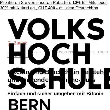
Profitieren Sie von unseren Rabatten:
10%
für Mitglieder,
30%
mit KulturLegi,
CHF 400.-
mit dem Deutschbon
Zurück
HOME
>
KULTUR GESELLSCHAFT WISSENSCHAFT
>
GESELLSCHA
BERUFSWELT
Bitcoin und Blockchain verstehe
und anwenden - Online-Kurs
Einfach und sicher umgehen mit Bitcoin