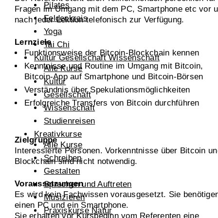
Pilates
Fragen im Umgang mit dem PC, Smartphone etc vor 
Feldenkrais
nach jeder Lektion telefonisch zur Verfügung.
Yoga
Lernziele
Tai Chi
Funktionsweise der Bitcoin-Blockchain kennen
Kultur Gesellschaft Wissenschaft
Kenntnisse und Routine im Umgang mit Bitcoin,
Alle Kurse
Bitcoin-App auf Smartphone und Bitcoin-Börsen
Kultur
Verständnis über Spekulationsmöglichkeiten
Gesellschaft
Erfolgreiche Transfers von Bitcoin durchführen
Wissenschaft
Studienreisen
Kreativkurse
Zielgruppe
Alle Kurse
Interessierte Personen. Vorkenntnisse über Bitcoin un
Schreiben
Blockchain sind nicht notwendig.
Gestalten
Voraussetzungen
Sprechen und Auftreten
Es wird kein Fachwissen vorausgesetzt. Sie benötige
Musizieren
einen PC und ein Smartphone.
Praxiskurse Natur
Sie erhalten vor Kursbeginn vom Referenten eine