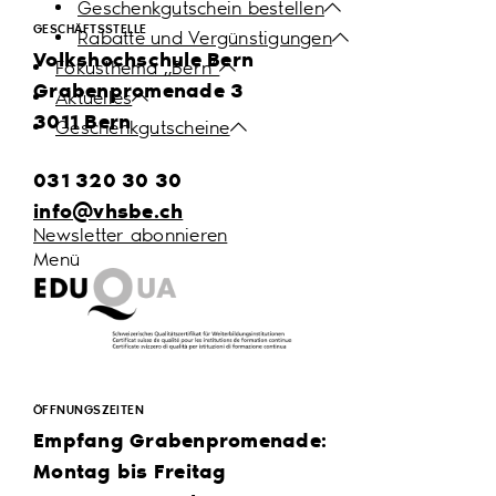
Geschenkgutschein bestellen
GESCHÄFTSSTELLE
Rabatte und Vergünstigungen
Volkshochschule Bern
Fokusthema „Bern“
Grabenpromenade 3
Aktuelles
3011 Bern
Geschenkgutscheine
031 320 30 30
info@vhsbe.ch
Newsletter abonnieren
Menü
ÖFFNUNGSZEITEN
Empfang Grabenpromenade:
Montag bis Freitag