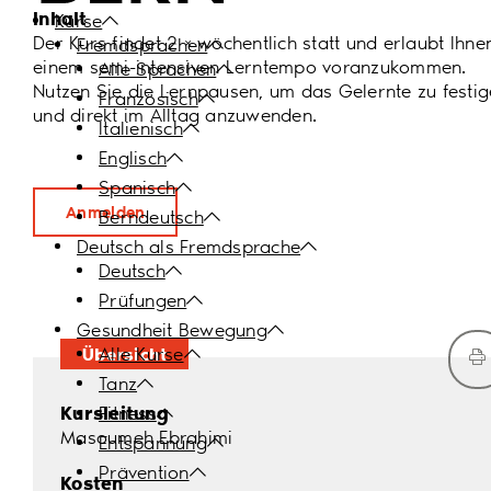
Inhalt
Kurse
Der Kurs findet 2 × wöchentlich statt und erlaubt Ihnen
Fremdsprachen
einem semi-intensiven Lerntempo voranzukommen.
Alle Sprachen
Nutzen Sie die Lernpausen, um das Gelernte zu festi
Französisch
und direkt im Alltag anzuwenden.
Italienisch
Englisch
Spanisch
Anmelden
Berndeutsch
Deutsch als Fremdsprache
Deutsch
Prüfungen
Gesundheit Bewegung
Übersicht
Alle Kurse
Tanz
Kursleitung
Fitness
Masoumeh Ebrahimi
Entspannung
Prävention
Kosten