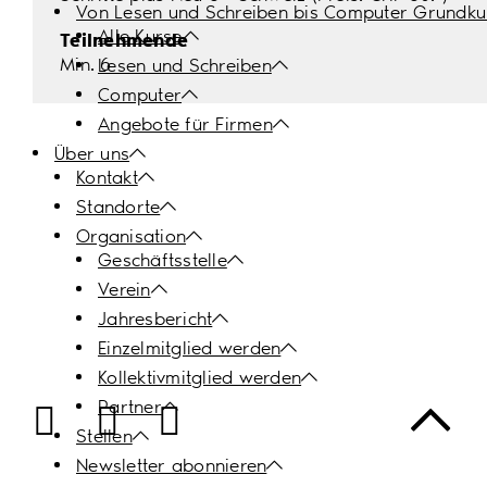
Von Lesen und Schreiben bis Computer Grundku
Alle Kurse
Teilnehmende
Min. 6
Lesen und Schreiben
Computer
Angebote für Firmen
Über uns
Kontakt
Standorte
Organisation
Geschäftsstelle
Verein
Jahresbericht
Einzelmitglied werden
Kollektivmitglied werden
Partner
Facebook
Instagram
LinkedIn
Stellen
Newsletter abonnieren