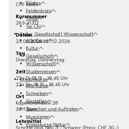
Pilates
CHF 660.–
Feldenkrais
Kursnummer
Yoga
263-41312
Tai Chi
Kultur Gesellschaft Wissenschaft
Datum
Alle Kurse
23.06.2026 - 17.12.2026
Kultur
Tag
Gesellschaft
Dienstag, Donnerstag
Wissenschaft
Zeit
Studienreisen
22x Di 18.15 - 19.45 Uhr
Kreativkurse
22x Do 18.15 - 19.45 Uhr
Alle Kurse
Schreiben
Ort
Gestalten
Kapellenstrasse 28
Sprechen und Auftreten
3011 Bern
Musizieren
Lehrmittel
Praxiskurse Natur
Schritte plus Neu 3 - Schweiz (Preis: CHF 30.-)