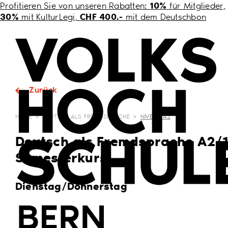
10%
Profitieren Sie von unseren Rabatten:
für Mitglieder,
30%
CHF 400.-
mit KulturLegi,
mit dem Deutschbon
Zurück
HOME
>
DEUTSCH ALS FREMDSPRACHE
>
NIVEAU A2
Deutsch als Fremdsprache A2/1
Semesterkurs
Dienstag/Donnerstag