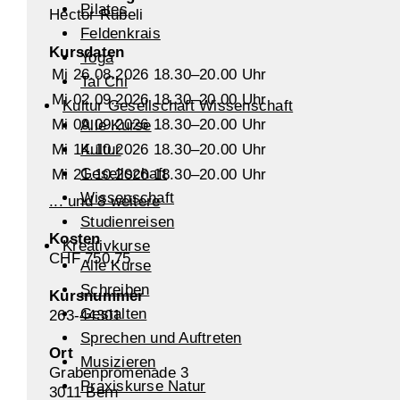
Pilates
Hector Rubeli
Feldenkrais
Kursdaten
Yoga
Mi 26.08.2026 18.30–20.00 Uhr
Tai Chi
Mi 02.09.2026 18.30–20.00 Uhr
Kultur Gesellschaft Wissenschaft
Mi 09.09.2026 18.30–20.00 Uhr
Alle Kurse
Mi 14.10.2026 18.30–20.00 Uhr
Kultur
Gesellschaft
Mi 21.10.2026 18.30–20.00 Uhr
Wissenschaft
... und 8 weitere
Studienreisen
Kosten
Kreativkurse
CHF 750.75
Alle Kurse
Schreiben
Kursnummer
Gestalten
263-44301
Sprechen und Auftreten
Ort
Musizieren
Grabenpromenade 3
Praxiskurse Natur
3011 Bern