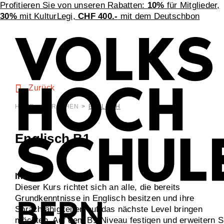
Profitieren Sie von unseren Rabatten:
10%
für Mitglieder,
30%
mit KulturLegi,
CHF 400.-
mit dem Deutschbon
Zurück
HOME
>
SPRACHEN
>
ENGLISCH
Englisch B1
Inhalt
Dieser Kurs richtet sich an alle, die bereits
Grundkenntnisse in Englisch besitzen und ihre
Sprachfähigkeiten auf das nächste Level bringen
möchten. Auf dem B1-Niveau festigen und erweitern S