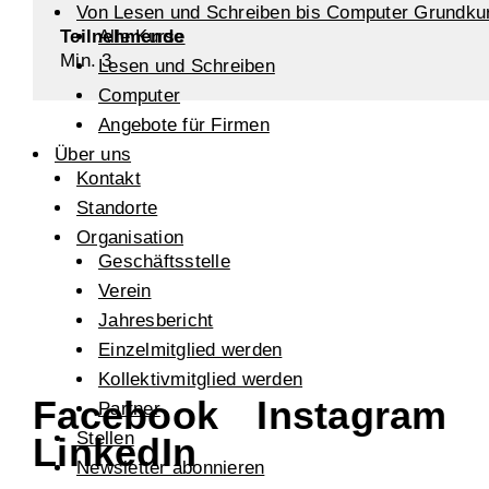
Von Lesen und Schreiben bis Computer Grundku
Teilnehmende
Alle Kurse
Min. 3
Lesen und Schreiben
Computer
Angebote für Firmen
Über uns
Kontakt
Standorte
Organisation
Geschäftsstelle
Verein
Jahresbericht
Einzelmitglied werden
Kollektivmitglied werden
Facebook
Instagram
Partner
Stellen
LinkedIn
Newsletter abonnieren