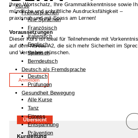
Ihren Wortschatz, Ihre Grammatikkenntnisse sowie Ih
Kurse
mündliche und schriftliche Ausdrucksfähigkeit –
Fremdsprachen
praxisnah und mit Spass am Lernen!
Alle Sprachen
Französisch
Voraussetzungen
Italienisch
Dieser Kurs ist ideal für Teilnehmende mit Vorkenntni
Englisch
auf dem Niveau A2, die sich mehr Sicherheit im Spre
und Verstehen wünschen.
Spanisch
Berndeutsch
Deutsch als Fremdsprache
Deutsch
Anmelden
Prüfungen
Gesundheit Bewegung
Alle Kurse
Tanz
Fitness
Übersicht
Entspannung
Prävention
Kursleitung