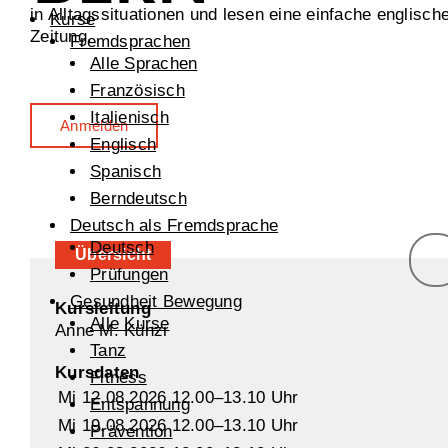
in Alltagssituationen und lesen eine einfache englisch
Kurse
Zeitung.
Fremdsprachen
Alle Sprachen
Französisch
Italienisch
Anmelden
Englisch
Spanisch
Berndeutsch
Deutsch als Fremdsprache
Deutsch
Übersicht
Prüfungen
Gesundheit Bewegung
Kursleitung
Alle Kurse
Anne M. Künzi
Tanz
Kursdaten
Fitness
Mi 12.08.2026 12.00–13.10 Uhr
Entspannung
Mi 19.08.2026 12.00–13.10 Uhr
Prävention