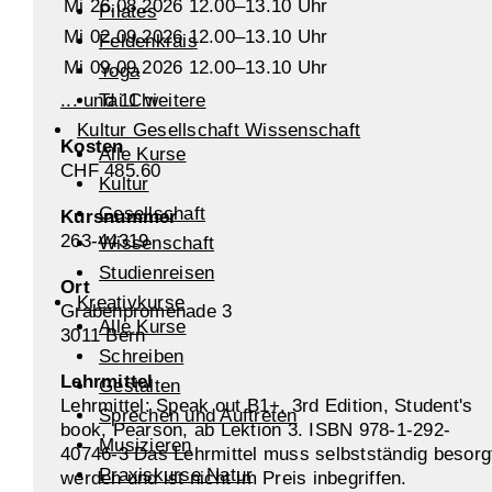
Mi 26.08.2026 12.00–13.10 Uhr
Pilates
Mi 02.09.2026 12.00–13.10 Uhr
Feldenkrais
Mi 09.09.2026 12.00–13.10 Uhr
Yoga
... und 11 weitere
Tai Chi
Kultur Gesellschaft Wissenschaft
Kosten
Alle Kurse
CHF 485.60
Kultur
Gesellschaft
Kursnummer
263-44319
Wissenschaft
Studienreisen
Ort
Kreativkurse
Grabenpromenade 3
Alle Kurse
3011 Bern
Schreiben
Lehrmittel
Gestalten
Lehrmittel: Speak out B1+, 3rd Edition, Student's
Sprechen und Auftreten
book, Pearson, ab Lektion 3. ISBN 978-1-292-
Musizieren
40746-3 Das Lehrmittel muss selbstständig besorg
Praxiskurse Natur
werden und ist nicht im Preis inbegriffen.