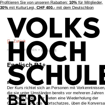
Profitieren Sie von unseren Rabatten:
10%
für Mitglieder,
30%
mit KulturLegi,
CHF 400.-
mit dem Deutschbon
Zurück
HOME
>
SPRACHEN
>
ENGLISCH
Englisch B1+
Inhalt
Der Kurs richtet sich an Personen mit Vorkenntnissen
die sie unter Umständen bereits vor mehreren Jahren
erworben haben. Wir bieten eine Wiederholung der
Grammatik und des Wortschatzes, üben die Konversa