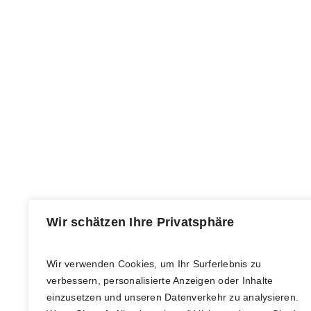
Wir schätzen Ihre Privatsphäre
GESCHÄFTSSTELLE
ÖFFNUNGS
Volkshochschule Bern
Wir verwenden Cookies, um Ihr Surferlebnis zu
Empfan
verbessern, personalisierte Anzeigen oder Inhalte
Grabenpromenade 3
Montag 
einzusetzen und unseren Datenverkehr zu analysieren.
3011 Bern
09.00 – 