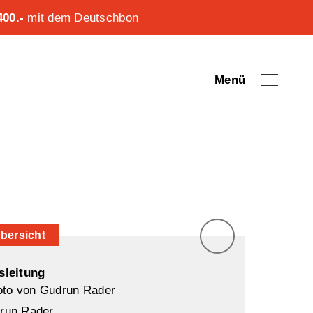
00.-
mit dem Deutschbon
Menü
bersicht
sleitung
run Rader