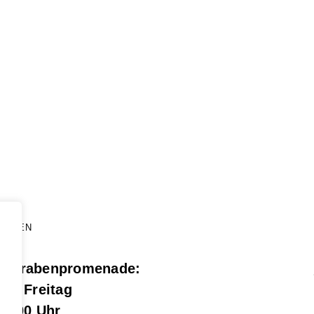
ZEITEN
g Grabenpromenade:
bis Freitag
17.00 Uhr