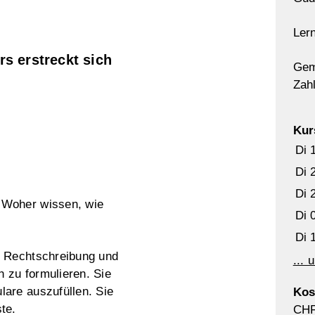
Lern
rs erstreckt sich
Gem
Zah
Kur
Di 
Di 
Di 
 Woher wissen, wie
Di 
Di 
e Rechtschreibung und
... 
 zu formulieren. Sie
lare auszufüllen. Sie
Kos
te.
CHF