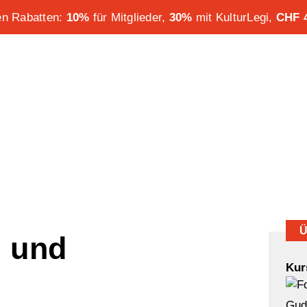
ren Rabatten:
10%
für Mitglieder,
30%
mit KulturLegi,
CHF 4
Ü
 und
Kur
Gud