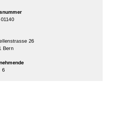
rsnummer
-01140
ellenstrasse 26
1 Bern
lnehmende
. 6