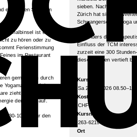
sieben. Nach ihrer Grund
d entdecken Sie beim
Zürich hat sie eine Weite
Schwangerschaftsyoga u
Engehalbinsel ist ein
Besonders die therapeuti
nicht zu hören oder zu
Einfluss der TCM interess
 kommt Ferienstimmung
zurzeit eine 300 Stunden
 Feines im Restaurant
diese Themen vertieft be
zieren gemeinsam durch
Kursdaten
ie Yogamatten auf der
Sa 22.08.2026 08.50–10.
are zieht in der Nähe
Kosten
ergie der Natur auf.
CHF 32.–
Kursnummer
 09.30-10.45. Für den
263-62196
Ort