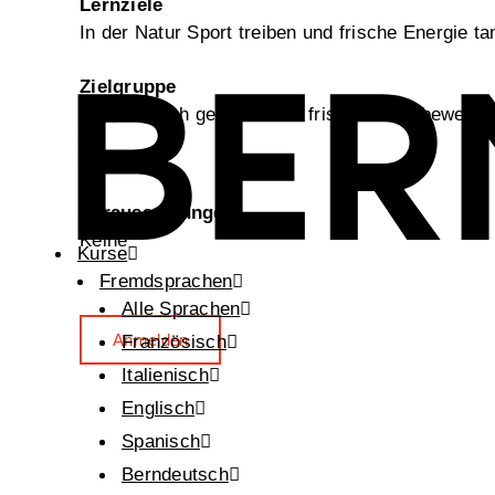
Lernziele
In der Natur Sport treiben und frische Energie ta
Zielgruppe
Alle, die sich gerne an der frischen Luft bewege
Voraussetzungen
Keine
Kurse
Fremdsprachen
Alle Sprachen
Anmelden
Französisch
Italienisch
Englisch
Spanisch
Berndeutsch