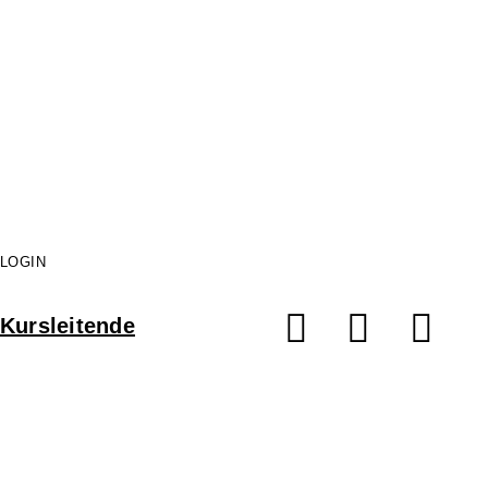
LOGIN
Facebook
Instag
Li
Kursleitende