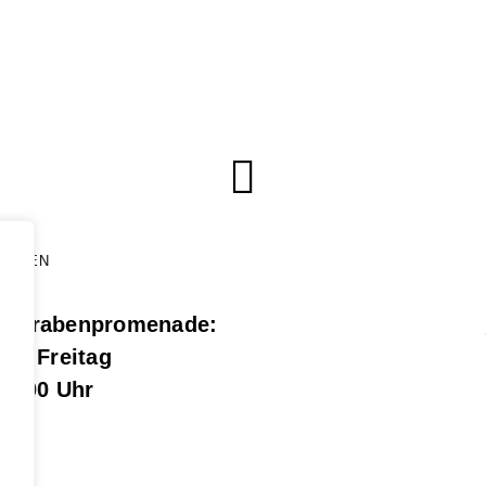
ZEITEN
g Grabenpromenade:
bis Freitag
17.00 Uhr