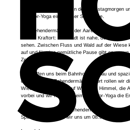
Inhalt
Bringen Sie Bewegung in den Samstagmorgen un
Outdoor-Yoga eine Berner Stadtoase.
Das Zehendermätteli in der Aareschlaufe auf der 
wahrer Kraftort: Die Stadt ist nahe, doch sie ist 
sehen. Zwischen Fluss und Wald auf der Wiese
auf und für eine gemütliche Pause gibt es genug
Zehendermätteli.
Wir treffen uns beim Bahnhof Tiefenau und spa
den Wald zum Zehendermätteli. Dort rollen wir d
Wiese aus, mit Blick auf Wald und Himmel, die A
vorbei und wir nehmen beim Outdoor-Yoga die En
Die Yoga-Session im Zehendermätteli dauert von
Spaziergang treffen wir uns um 08.50 Uhr.