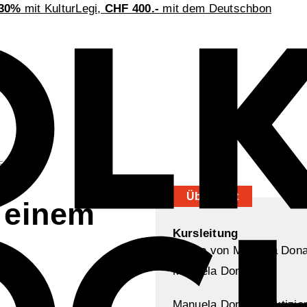
30%
mit KulturLegi,
CHF 400.-
mit dem Deutschbon
 IN BERN
Übersicht
 einem
Kursleitung
Manuela Donati
Manuela Donati praktizier