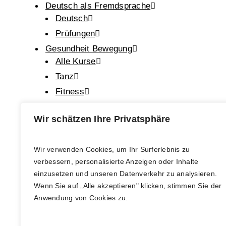
Deutsch als Fremdsprache
Deutsch
Prüfungen
Gesundheit Bewegung
Alle Kurse
Tanz
Fitness
Entspannung
Wir schätzen Ihre Privatsphäre
Prävention
GESCHÄFTSSTELLE
ÖFFNUNGS
Pilates
Volkshochschule Bern
Wir verwenden Cookies, um Ihr Surferlebnis zu
Empfan
Feldenkrais
verbessern, personalisierte Anzeigen oder Inhalte
Grabenpromenade 3
Montag 
Yoga
einzusetzen und unseren Datenverkehr zu analysieren.
3011 Bern
09.00 – 
Tai Chi
Wenn Sie auf „Alle akzeptieren" klicken, stimmen Sie der
Kultur Gesellschaft Wissenschaft
Anwendung von Cookies zu.
Alle Kurse
031 320 30 30
Kultur