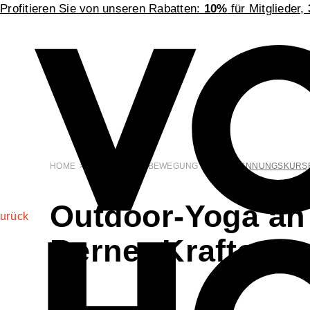
Profitieren Sie von unseren Rabatten:
10%
für Mitglieder,
HOME
>
GESUNDHEIT BEWEGUNG
>
ENTSPANNUNGSKURSE
Outdoor-Yoga an
urück
Berner Kraftort